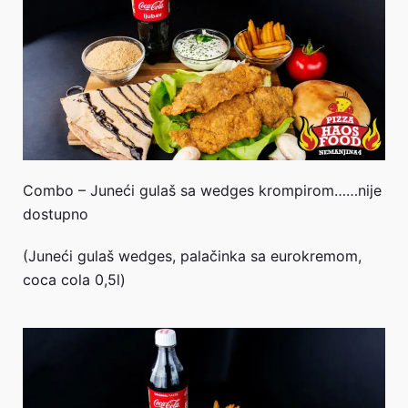
Combo – Juneći gulaš sa wedges krompirom……nije
dostupno
(Juneći gulaš wedges, palačinka sa eurokremom,
coca cola 0,5l)