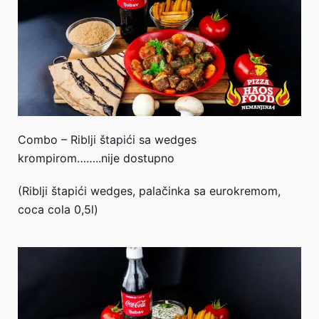
Combo – Riblji štapići sa wedges
krompirom……..nije dostupno
(Riblji štapići wedges, palačinka sa eurokremom,
coca cola 0,5l)